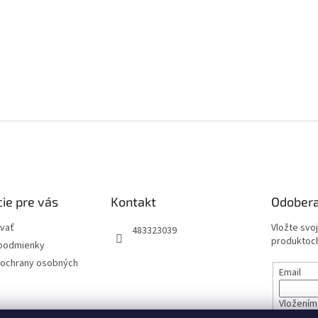
ie pre vás
Kontakt
Odobera
vať
Vložte svo
483323039
produktoch
podmienky
ochrany osobných
Email
Vložením 
údajov