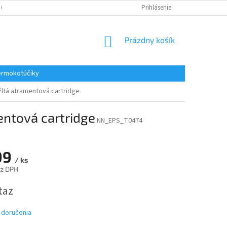
 OSOBNÝCH ÚDAJOV
REKLAMACE
KONTAKTY
Prihlásenie
NÁKUPNÝ
Prázdny košík
KOŠÍK
rmokotúčiky
žltá atramentová cartridge
entová cartridge
NN_EPS_T0474
99
/ ks
ez DPH
ová
taz
 doručenia