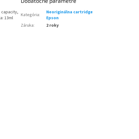
Dodatočné parametre
 capacity,
Neoriginálna cartridge
Kategória
:
a: 13ml
Epson
Záruka
:
2 roky