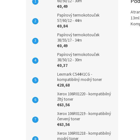
Pod
60/50/12 - 30m
€0,49
Atra
Papírový termokotouček
13ml
57/60/12 - 44m
Kompa
€0,84
Papírový termokotouček
38/55/17 - 34m
€0,49
Papírový termokotouček
38/50/12 - 30m
€0,37
Lexmark C544H1CG -
kompatibilný modrý toner
€28,68
Xerox 106R01220 - kompatibilný
žltý toner
€63,56
Xerox 106R01219 - kompatibilný
červený toner
€63,56
Xerox 106R01218 - kompatibilný
modrý toner