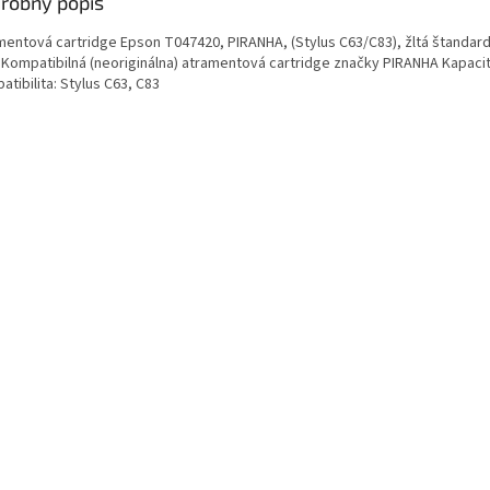
robný popis
mentová cartridge Epson T047420, PIRANHA, (Stylus C63/C83), žltá štandard
 Kompatibilná (neoriginálna) atramentová cartridge značky PIRANHA Kapacit
tibilita: Stylus C63, C83