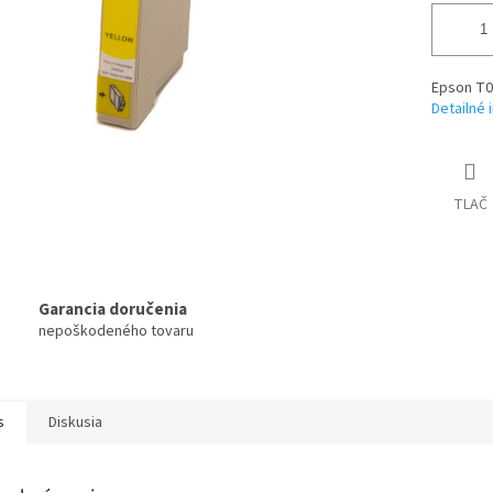
Epson T0
Detailné 
TLAČ
Garancia doručenia
nepoškodeného tovaru
s
Diskusia