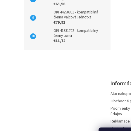
€63,56
OKI 44250801 - kompatibilná
čierna valcová jednotka
€79,92
OKI 41331702 - kompatibilný
čierny toner
€11,72
Z
á
p
ä
t
Informác
i
e
Ako nakupo
Obchodné 
Podmienky 
údajov
Reklamace
Kontakty