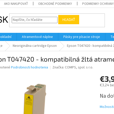
AKO NAKUPOVAŤ
OBCHODNÉ PODMIENKY
PODMIENKY OCHRANY
HĽADAŤ
pokladní
Atramentové náplne
Pásky pre písacie stroje
Te
ge
Neoriginálna cartridge Epson
Epson T047420 - kompatibilná 
n T047420 - kompatibilná žltá atram
né
notené
Podrobnosti hodnotenia
Značka:
COMPS, spol. s r.o.
nie
€3,
u
€3,24 b
Jednotk
Na do
cena:
iek.
Možnosti