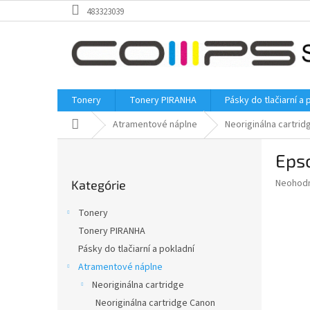
Prejsť
483323039
na
obsah
Tonery
Tonery PIRANHA
Pásky do tlačiarní a 
Domov
Atramentové náplne
Neoriginálna cartrid
B
Epso
o
Preskočiť
č
Priemer
Neohod
Kategórie
kategórie
n
hodnote
ý
produkt
Tonery
p
je
Tonery PIRANHA
0,0
a
z
Pásky do tlačiarní a pokladní
n
5
e
Atramentové náplne
hviezdič
l
Neoriginálna cartridge
Neoriginálna cartridge Canon