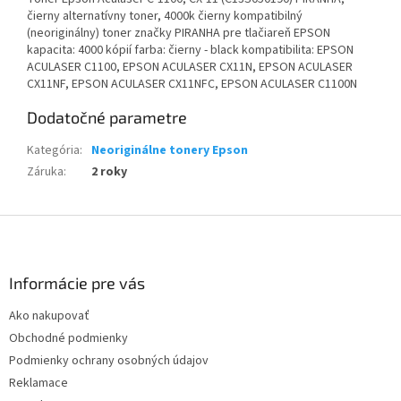
čierny alternatívny toner, 4000k čierny kompatibilný
(neoriginálny) toner značky PIRANHA pre tlačiareň EPSON
kapacita: 4000 kópií farba: čierny - black kompatibilita: EPSON
ACULASER C1100, EPSON ACULASER CX11N, EPSON ACULASER
CX11NF, EPSON ACULASER CX11NFC, EPSON ACULASER C1100N
Dodatočné parametre
Kategória
:
Neoriginálne tonery Epson
Záruka
:
2 roky
Z
á
p
ä
Informácie pre vás
t
Ako nakupovať
i
Obchodné podmienky
e
Podmienky ochrany osobných údajov
Reklamace