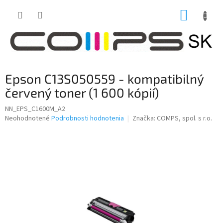
Prejsť
NÁKUP
na
obsah
KOŠÍK
Epson C13S050559 - kompatibilný
červený toner (1 600 kópií)
NN_EPS_C1600M_A2
Priemerné
Neohodnotené
Podrobnosti hodnotenia
Značka:
COMPS, spol. s r.o.
hodnotenie
produktu
je
0,0
z
5
hviezdičiek.