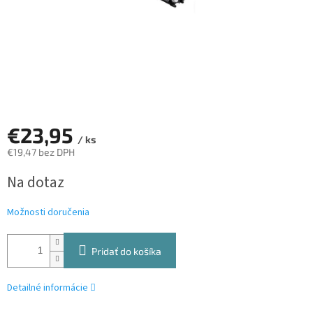
€23,95
/ ks
€19,47 bez DPH
Jednotková
Na dotaz
cena:
Možnosti doručenia
Pridať do košíka
Detailné informácie