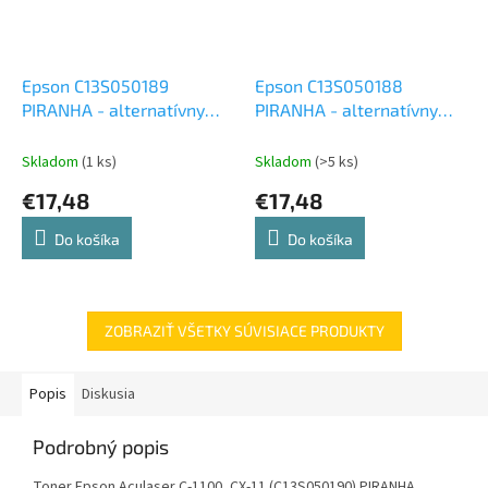
Epson C13S050189
Epson C13S050188
PIRANHA - alternatívny
PIRANHA - alternatívny
modrý toner (4 000 kópií)
červený toner (4 000
kópií)
Skladom
(1 ks)
Skladom
(>5 ks)
€17,48
€17,48
Do košíka
Do košíka
ZOBRAZIŤ VŠETKY SÚVISIACE PRODUKTY
Popis
Diskusia
Podrobný popis
Toner Epson Aculaser C-1100, CX-11 (C13S050190) PIRANHA,