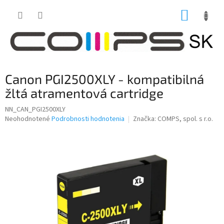
Prejsť
NÁKUP
na
obsah
KOŠÍK
Canon PGI2500XLY - kompatibilná
žltá atramentová cartridge
NN_CAN_PGI2500XLY
Priemerné
Neohodnotené
Podrobnosti hodnotenia
Značka:
COMPS, spol. s r.o.
hodnotenie
produktu
je
0,0
z
5
hviezdičiek.