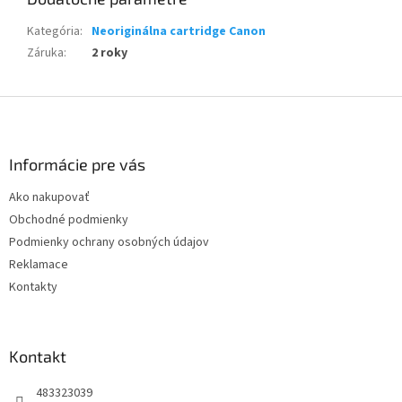
Kategória
:
Neoriginálna cartridge Canon
Záruka
:
2 roky
Z
á
p
ä
Informácie pre vás
t
Ako nakupovať
i
Obchodné podmienky
e
Podmienky ochrany osobných údajov
Reklamace
Kontakty
Kontakt
483323039