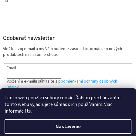
Odoberať newsletter
Vložte svoj e-mail a my Vám budeme zasielať informácie o nových
produktoch na našom e-shope.
Email
Vložením e-mailu súhlasíte s
podmienkami ochrany osobných
údajov
Tento web používa súbory cookie. Ďalším prechádzaním
PRIHLÁSIŤ SA
tohto webu vyjadrujete súhlas s ich používaním. Viac
informácií
tu
.
Nastavenie
Vytvoril Shoptet