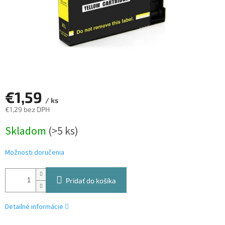
€1,59
/ ks
€1,29 bez DPH
Jednotková
Skladom
(>5 ks)
cena:
Možnosti doručenia
Pridať do košíka
Detailné informácie