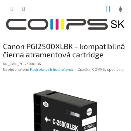
Prejsť
NÁKUP
na
obsah
KOŠÍK
Canon PGI2500XLBK - kompatibilná
čierna atramentová cartridge
NN_CAN_PGI2500XLBK
Priemerné
Neohodnotené
Podrobnosti hodnotenia
Značka:
COMPS, spol. s r.o.
hodnotenie
produktu
je
0,0
z
5
hviezdičiek.