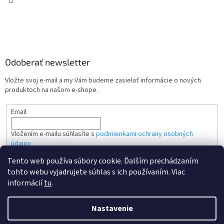
Odoberať newsletter
Vložte svoj e-mail a my Vám budeme zasielať informácie o nových
produktoch na našom e-shope.
Email
Vložením e-mailu súhlasíte s
podmienkami ochrany osobných
údajov
Tento web používa súbory cookie. Ďalším prechádzaním
PRIHLÁSIŤ SA
tohto webu vyjadrujete súhlas s ich používaním. Viac
informácií
tu
.
Nastavenie
Vytvoril Shoptet