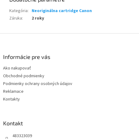
Kategória
:
Neoriginálna cartridge Canon
Záruka
:
2 roky
Z
á
p
ä
Informácie pre vás
t
Ako nakupovať
i
Obchodné podmienky
e
Podmienky ochrany osobných údajov
Reklamace
Kontakty
Kontakt
483323039