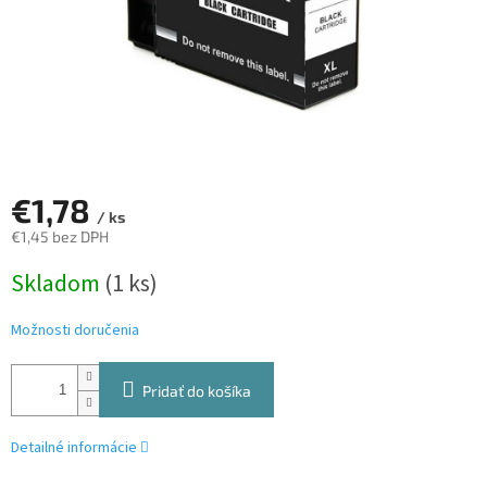
€1,78
/ ks
€1,45 bez DPH
Jednotková
Skladom
(1 ks)
cena:
Možnosti doručenia
Pridať do košíka
Detailné informácie