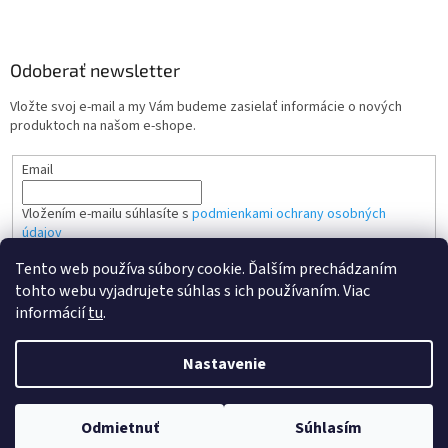
Odoberať newsletter
Vložte svoj e-mail a my Vám budeme zasielať informácie o nových
produktoch na našom e-shope.
Email
Vložením e-mailu súhlasíte s
podmienkami ochrany osobných
údajov
Tento web používa súbory cookie. Ďalším prechádzaním
PRIHLÁSIŤ SA
tohto webu vyjadrujete súhlas s ich používaním. Viac
informácií
tu
.
Nastavenie
Vytvoril Shoptet
Odmietnuť
Súhlasím
Copyright 2026
Kvalitne tonery SK
. Všetky práva vyhradené.