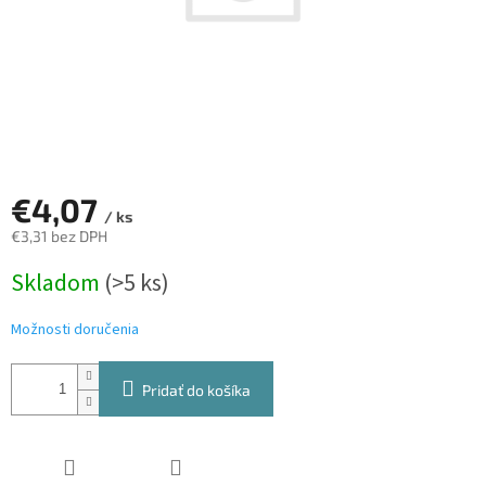
€4,07
/ ks
€3,31 bez DPH
Jednotková
Skladom
(>5 ks)
cena:
Možnosti doručenia
Pridať do košíka