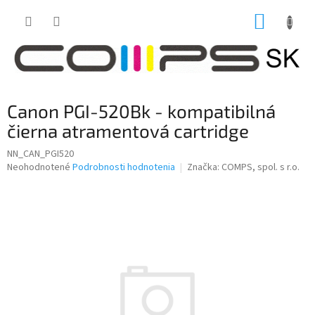
Prejsť
NÁKUP
na
obsah
KOŠÍK
Canon PGI-520Bk - kompatibilná
čierna atramentová cartridge
NN_CAN_PGI520
Priemerné
Neohodnotené
Podrobnosti hodnotenia
Značka:
COMPS, spol. s r.o.
hodnotenie
produktu
je
0,0
z
5
hviezdičiek.