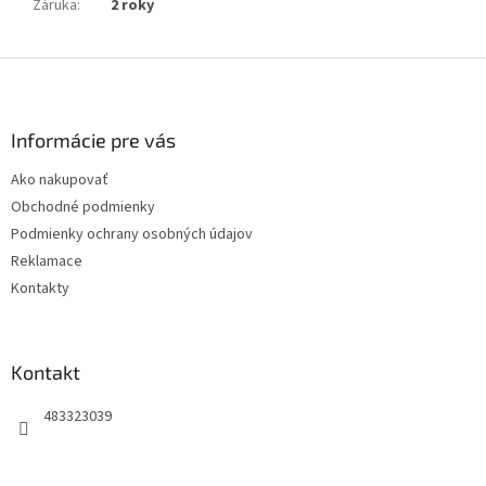
Záruka
:
2 roky
Z
á
p
ä
Informácie pre vás
t
Ako nakupovať
i
Obchodné podmienky
e
Podmienky ochrany osobných údajov
Reklamace
Kontakty
Kontakt
483323039