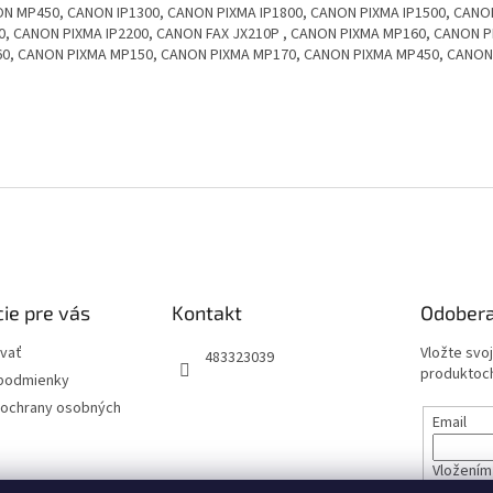
N MP450, CANON IP1300, CANON PIXMA IP1800, CANON PIXMA IP1500, CANO
 0, CANON PIXMA IP2200, CANON FAX JX210P , CANON PIXMA MP160, CANON 
0, CANON PIXMA MP150, CANON PIXMA MP170, CANON PIXMA MP450, CANON
ie pre vás
Kontakt
Odobera
vať
Vložte svo
483323039
produktoch
podmienky
ochrany osobných
Email
Vložením 
údajov