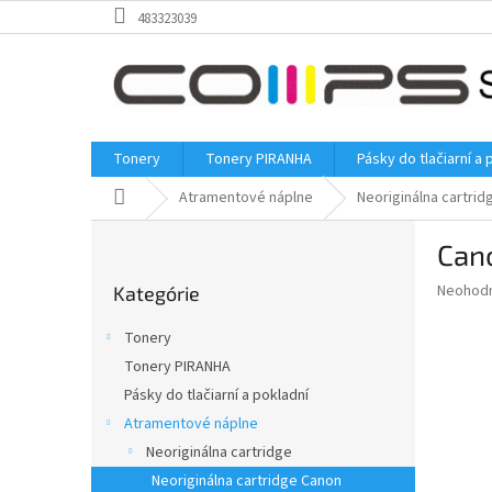
Prejsť
483323039
na
obsah
Tonery
Tonery PIRANHA
Pásky do tlačiarní a 
Domov
Atramentové náplne
Neoriginálna cartrid
B
Cano
o
Preskočiť
č
Priemer
Neohod
Kategórie
kategórie
n
hodnote
ý
produkt
Tonery
p
je
Tonery PIRANHA
0,0
a
z
Pásky do tlačiarní a pokladní
n
5
e
Atramentové náplne
hviezdič
l
Neoriginálna cartridge
Neoriginálna cartridge Canon