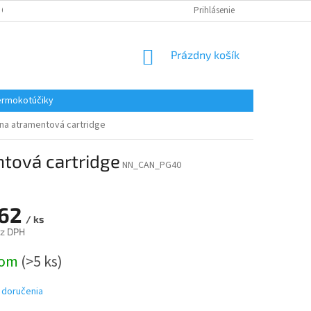
 OSOBNÝCH ÚDAJOV
REKLAMACE
KONTAKTY
Prihlásenie
NÁKUPNÝ
Prázdny košík
KOŠÍK
rmokotúčiky
rna atramentová cartridge
tová cartridge
NN_CAN_PG40
,62
/ ks
ez DPH
ová
dom
(>5 ks)
 doručenia