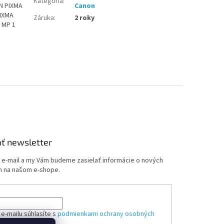
Kategória
:
N PIXMA
Canon
PIXMA
Záruka
:
2 roky
 MP 1
ť newsletter
j e-mail a my Vám budeme zasielať informácie o nových
 na našom e-shope.
e-mailu súhlasíte s
podmienkami ochrany osobných