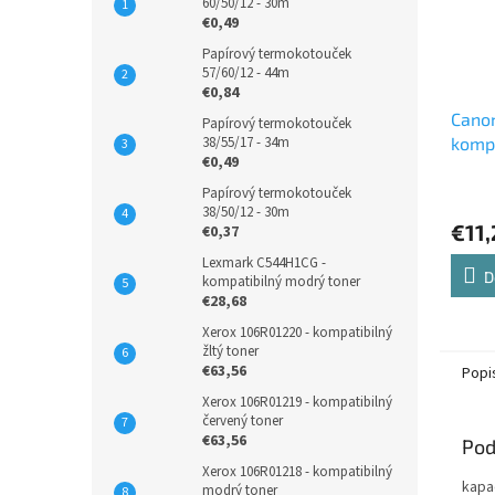
60/50/12 - 30m
€0,49
Papírový termokotouček
57/60/12 - 44m
€0,84
Canon
Papírový termokotouček
38/55/17 - 34m
kompa
€0,49
cartr
Papírový termokotouček
38/50/12 - 30m
€11,
€0,37
Lexmark C544H1CG -
D
kompatibilný modrý toner
€28,68
Xerox 106R01220 - kompatibilný
žltý toner
€63,56
Popi
Xerox 106R01219 - kompatibilný
červený toner
€63,56
Pod
Xerox 106R01218 - kompatibilný
kapa
modrý toner