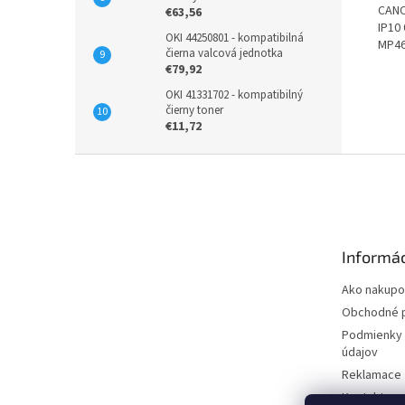
CANO
€63,56
IP10
OKI 44250801 - kompatibilná
MP46
čierna valcová jednotka
€79,92
OKI 41331702 - kompatibilný
čierny toner
€11,72
Z
á
p
ä
t
Informác
i
e
Ako nakupo
Obchodné 
Podmienky 
údajov
Reklamace
Kontakty