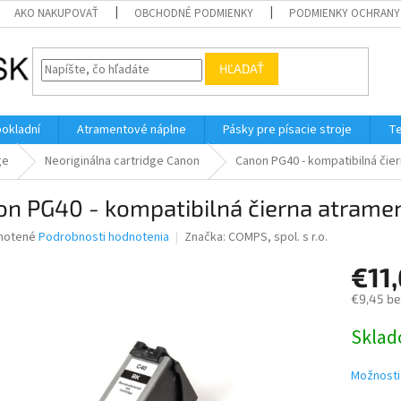
AKO NAKUPOVAŤ
OBCHODNÉ PODMIENKY
PODMIENKY OCHRANY
HĽADAŤ
pokladní
Atramentové náplne
Pásky pre písacie stroje
Te
ge
Neoriginálna cartridge Canon
Canon PG40 - kompatibilná čie
n PG40 - kompatibilná čierna atramen
né
notené
Podrobnosti hodnotenia
Značka:
COMPS, spol. s r.o.
nie
€11
u
€9,45 b
Jednotk
Skla
cena:
iek.
Možnosti