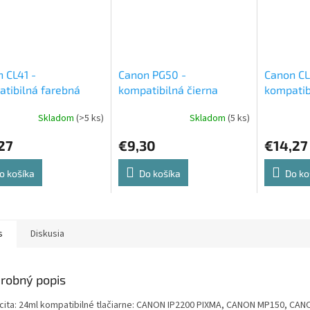
 CL41 -
Canon PG50 -
Canon CL
tibilná farebná
kompatibilná čierna
kompatib
idge
atramentová cartridge
cartridge
Skladom
(>5 ks)
Skladom
(5 ks)
27
€9,30
€14,27
o košíka
Do košíka
Do ko
s
Diskusia
robný popis
cita: 24ml kompatibilné tlačiarne: CANON IP2200 PIXMA, CANON MP150, CA