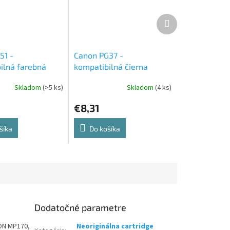
Ďalší
produkt
51 -
Canon PG37 -
ilná farebná
kompatibilná čierna
atramentová cartrige
Skladom
(>5 ks)
Skladom
(4 ks)
€8,31
šíka
Do košíka
Dodatočné parametre
NON MP170,
Neoriginálna cartridge