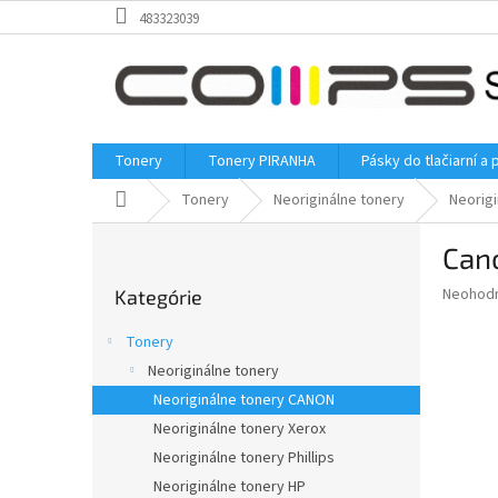
Prejsť
483323039
na
obsah
Tonery
Tonery PIRANHA
Pásky do tlačiarní a 
Domov
Tonery
Neoriginálne tonery
Neorig
B
Can
o
Preskočiť
č
Priemer
Neohod
Kategórie
kategórie
n
hodnote
ý
produkt
Tonery
p
je
Neoriginálne tonery
0,0
a
z
Neoriginálne tonery CANON
n
5
e
Neoriginálne tonery Xerox
hviezdič
l
Neoriginálne tonery Phillips
Neoriginálne tonery HP