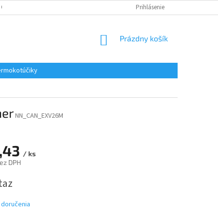
 OSOBNÝCH ÚDAJOV
REKLAMACE
KONTAKTY
Prihlásenie
NÁKUPNÝ
Prázdny košík
KOŠÍK
rmokotúčiky
ner
NN_CAN_EXV26M
,43
/ ks
bez DPH
ová
taz
 doručenia