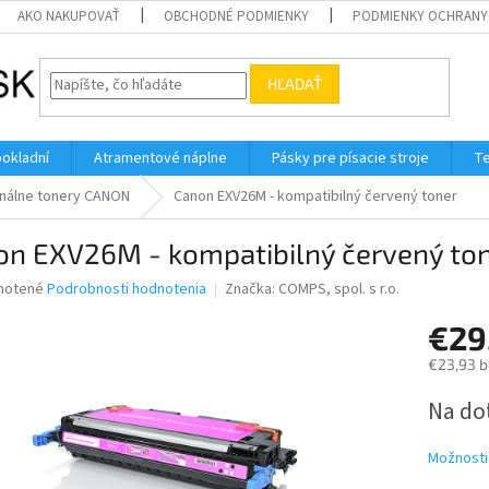
AKO NAKUPOVAŤ
OBCHODNÉ PODMIENKY
PODMIENKY OCHRANY
HĽADAŤ
pokladní
Atramentové náplne
Pásky pre písacie stroje
Te
inálne tonery CANON
Canon EXV26M - kompatibilný červený toner
on EXV26M - kompatibilný červený to
né
notené
Podrobnosti hodnotenia
Značka:
COMPS, spol. s r.o.
nie
€29
u
€23,93 
Jednotk
Na do
cena:
iek.
Možnosti