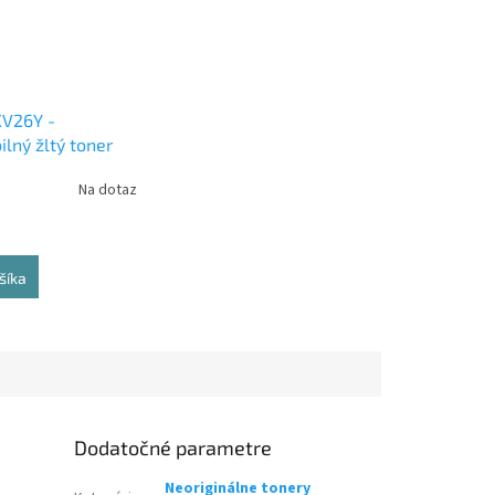
V26Y -
lný žltý toner
Na dotaz
šíka
Dodatočné parametre
Neoriginálne tonery