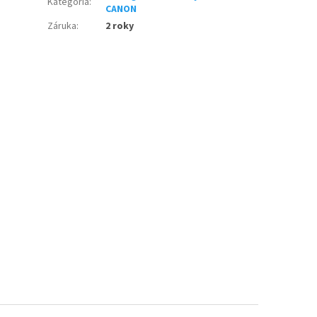
Kategória
:
CANON
Záruka
:
2 roky