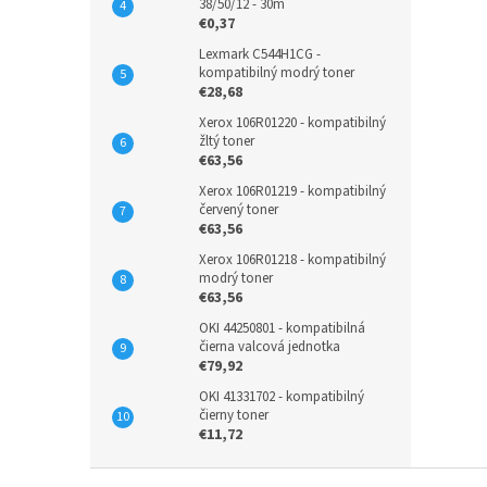
38/50/12 - 30m
€0,37
Lexmark C544H1CG -
kompatibilný modrý toner
€28,68
Xerox 106R01220 - kompatibilný
žltý toner
€63,56
Xerox 106R01219 - kompatibilný
červený toner
€63,56
Xerox 106R01218 - kompatibilný
modrý toner
€63,56
OKI 44250801 - kompatibilná
čierna valcová jednotka
€79,92
OKI 41331702 - kompatibilný
čierny toner
€11,72
Z