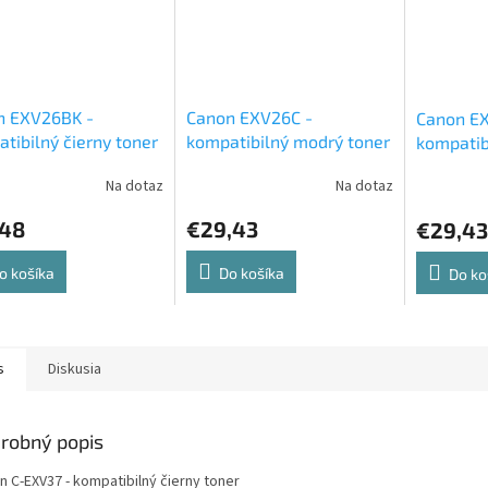
n EXV26BK -
Canon EXV26C -
Canon EX
tibilný čierny toner
kompatibilný modrý toner
kompatibi
Na dotaz
Na dotaz
,48
€29,43
€29,43
o košíka
Do košíka
Do ko
s
Diskusia
robný popis
n C-EXV37 - kompatibilný čierny toner