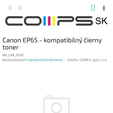
Prejsť
NÁKUP
na
obsah
KOŠÍK
Canon EP65 - kompatibilný čierny
toner
NN_CAN_EP65
Priemerné
Neohodnotené
Podrobnosti hodnotenia
Značka:
COMPS, spol. s r.o.
hodnotenie
produktu
je
0,0
z
5
hviezdičiek.