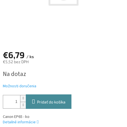
€6,79
/ ks
€5,52 bez DPH
Jednotková
Na dotaz
cena:
Možnosti doručenia
Pridať do košíka
Canon EP65 - ko
Detailné informácie