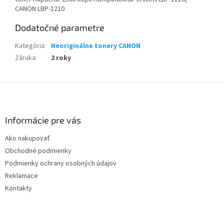
CANON LBP-1210
Dodatočné parametre
Kategória
:
Neoriginálne tonery CANON
Záruka
:
2 roky
Z
á
p
ä
Informácie pre vás
t
Ako nakupovať
i
Obchodné podmienky
e
Podmienky ochrany osobných údajov
Reklamace
Kontakty