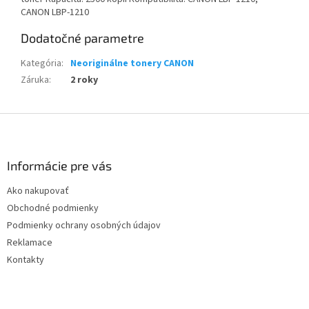
CANON LBP-1210
Dodatočné parametre
Kategória
:
Neoriginálne tonery CANON
Záruka
:
2 roky
Z
á
p
ä
Informácie pre vás
t
Ako nakupovať
i
Obchodné podmienky
e
Podmienky ochrany osobných údajov
Reklamace
Kontakty