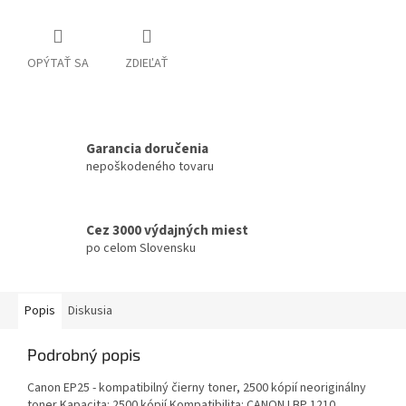
OPÝTAŤ SA
ZDIEĽAŤ
Garancia doručenia
nepoškodeného tovaru
Cez 3000 výdajných miest
po celom Slovensku
Popis
Diskusia
Podrobný popis
Canon EP25 - kompatibilný čierny toner, 2500 kópií neoriginálny
toner Kapacita: 2500 kópií Kompatibilita: CANON LBP 1210,