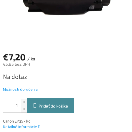
€7,20
/ ks
€5,85 bez DPH
Jednotková
Na dotaz
cena:
Možnosti doručenia
Pridať do košíka
Canon EP25 - ko
Detailné informácie