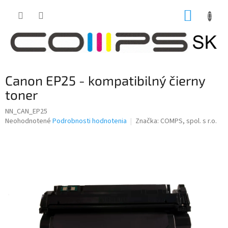
Prejsť
NÁKUP
na
obsah
KOŠÍK
Canon EP25 - kompatibilný čierny
toner
NN_CAN_EP25
Priemerné
Neohodnotené
Podrobnosti hodnotenia
Značka:
COMPS, spol. s r.o.
hodnotenie
produktu
je
0,0
z
5
hviezdičiek.