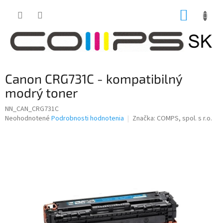
Prejsť
NÁKUP
na
obsah
KOŠÍK
Canon CRG731C - kompatibilný
modrý toner
NN_CAN_CRG731C
Priemerné
Neohodnotené
Podrobnosti hodnotenia
Značka:
COMPS, spol. s r.o.
hodnotenie
produktu
je
0,0
z
5
hviezdičiek.