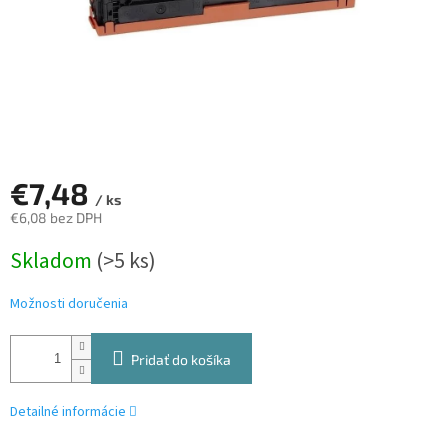
€7,48
/ ks
€6,08 bez DPH
Jednotková
Skladom
(>5 ks)
cena:
Možnosti doručenia
Pridať do košíka
Detailné informácie