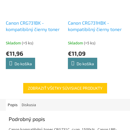
Canon CRG731BK -
Canon CRG731HBK -
kompatibilný čierny toner
kompatibilný čierny toner
Skladom
(>5 ks)
Skladom
(>5 ks)
€11,96
€11,09
Do košíka
Do košíka
ZOBRAZIŤ VŠETKY SÚVISIACE PRODUKTY
Popis
Diskusia
Podrobný popis
Canon kompatibilný toner CRG731C, cyan, 1500str., Canon LBP-