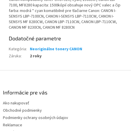
7100, MF8280 kapacita: 1500kópií obsahuje nový OPC valec a čip
farba: modrá * cyan komatibilné pre tlačiarne Canon: CANON I-
SENSYS LBP-7100CN, CANON I-SENSYS LBP-7110CW, CANON I-
SENSYS MF 8280CW, CANON LBP-7110CW, CANON LBP-7110CW,
CANON MF 8230CN, CANON MF 8280CN
Dodatočné parametre
Kategória
:
Neoriginálne tonery CANON
Záruka
:
2 roky
Z
á
p
ä
Informácie pre vás
t
Ako nakupovať
i
Obchodné podmienky
e
Podmienky ochrany osobných údajov
Reklamace