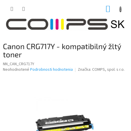
Prejsť
NÁKUP
na
obsah
KOŠÍK
Canon CRG717Y - kompatibilný žltý
toner
NN_CAN_CRG717Y
Priemerné
Neohodnotené
Podrobnosti hodnotenia
Značka:
COMPS, spol. s r.o.
hodnotenie
produktu
je
0,0
z
5
hviezdičiek.