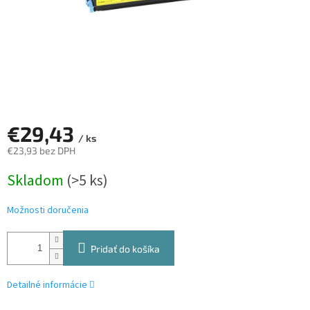
€29,43
/ ks
€23,93 bez DPH
Jednotková
Skladom
(>5 ks)
cena:
Možnosti doručenia
Pridať do košíka
Detailné informácie