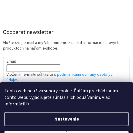
Odoberať newsletter
Vložte svoj e-mail a my Vám budeme zasielať informácie o nových
produktoch na našom e-shope.
Email
Vložením e-mailu súhlasíte s
podmienkami ochrany osobných
údajov
Tento web používa súbory cookie. Ďalším prechádzaním
PRIHLÁSIŤ SA
tohto webu vyjadrujete súhlas s ich používaním. Viac
informácií
tu
.
Nastavenie
Vytvoril Shoptet