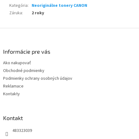
Kategória
:
Neoriginálne tonery CANON
Záruka
:
2 roky
Z
á
p
ä
Informácie pre vás
t
Ako nakupovať
i
Obchodné podmienky
e
Podmienky ochrany osobných údajov
Reklamace
Kontakty
Kontakt
483323039