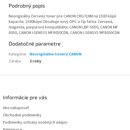
Podrobný popis
Neoriginálny červený toner pre CANON CRG716M na 1500 kópií
kapacita: 1500kópií Obsahuje nový OPC a čip farba: červená,
magenta, purpurová kompatibilita: CANON LBP-5050, CANON MF
8050, CANON I-SENSYS MF8050CDN, CANON I-SENSYS MF8030CDN
Dodatočné parametre
Kategória
:
Neoriginálne tonery CANON
Záruka
:
2 roky
Z
á
p
ä
Informácie pre vás
t
Ako nakupovať
i
Obchodné podmienky
e
Podmienky ochrany osobných údajov
Reklamace