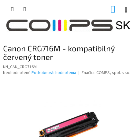
Prejsť
NÁKUP
na
obsah
KOŠÍK
Canon CRG716M - kompatibilný
červený toner
NN_CAN_CRG716M
Priemerné
Neohodnotené
Podrobnosti hodnotenia
Značka:
COMPS, spol. s r.o.
hodnotenie
produktu
je
0,0
z
5
hviezdičiek.