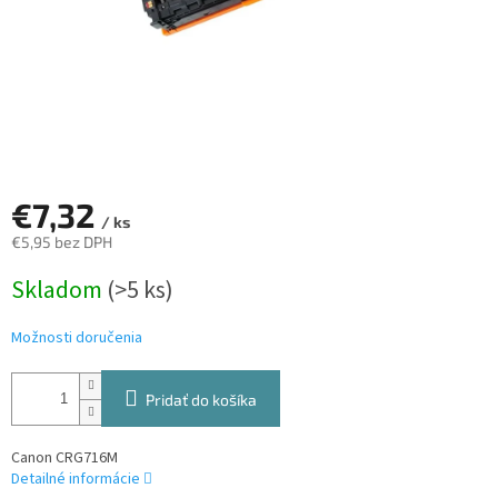
€7,32
/ ks
€5,95 bez DPH
Jednotková
Skladom
(>5 ks)
cena:
Možnosti doručenia
Pridať do košíka
Canon CRG716M
Detailné informácie