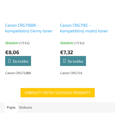
Canon CRG716BK -
Canon CRG716C -
kompatibilný čierny toner
kompatibilný modrý toner
Skladom
(>5 ks)
Skladom
(>5 ks)
€8,06
€7,32
Do košíka
Do košíka
Canon CRG716BK
Canon CRG716
ZOBRAZIŤ VŠETKY SÚVISIACE PRODUKTY
Popis
Diskusia