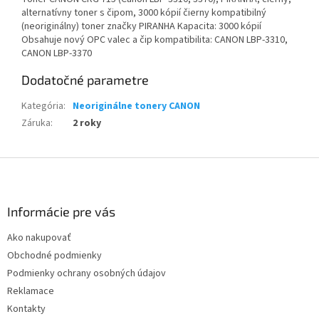
alternatívny toner s čipom, 3000 kópií čierny kompatibilný
(neoriginálny) toner značky PIRANHA Kapacita: 3000 kópií
Obsahuje nový OPC valec a čip kompatibilita: CANON LBP-3310,
CANON LBP-3370
Dodatočné parametre
Kategória
:
Neoriginálne tonery CANON
Záruka
:
2 roky
Z
á
p
ä
Informácie pre vás
t
Ako nakupovať
i
Obchodné podmienky
e
Podmienky ochrany osobných údajov
Reklamace
Kontakty