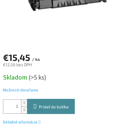
€15,45
/ ks
€12,56 bez DPH
Jednotková
Skladom
(>5 ks)
cena:
Možnosti doručenia
Pridať do košíka
Detailné informácie