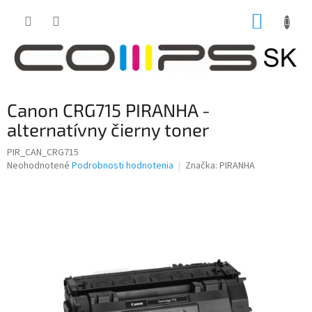
Prejsť
NÁKUP
na
obsah
KOŠÍK
Canon CRG715 PIRANHA -
alternatívny čierny toner
PIR_CAN_CRG715
Priemerné
Neohodnotené
Podrobnosti hodnotenia
Značka:
PIRANHA
hodnotenie
produktu
je
0,0
z
5
hviezdičiek.