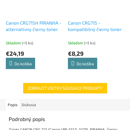
Canon CRG715H PIRANHA -
Canon CRG715 -
alternatívny čierny toner
kompatibilný čierny toner
Skladom
(>5 ks)
Skladom
(>5 ks)
€24,19
€8,29
Do košíka
Do košíka
ZOBRAZIŤ VŠETKY SÚVISIACE PRODUKTY
Popis
Diskusia
Podrobný popis
Toner CANON CRG 715 (Canon LBP-3310, 3370), PIRANHA, čierny,