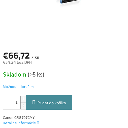
€66,72
/ ks
€54,24 bez DPH
Jednotková
Skladom
(>5 ks)
cena:
Možnosti doručenia
Pridať do košíka
Canon CRG707CMY
Detailné informácie