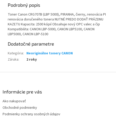
Podrobný popis
Toner Canon CRG707B (LBP 5000), PIRANHA, čierny, renovácia PI
renovácia doručeného tonera NUTNÉ PREDO DODAŤ PRÁZDNU
KAZETU Kapacita: 2500 kópií Obsahuje nový OPC valec a čip
Kompatibilita: CANON LBP-5000, CANON LBP5100, CANON
LBP5000, CANON LBP-5100
Dodatočné parametre
Kategória
:
Neoriginálne tonery CANON
Záruka
:
2 roky
Z
á
p
ä
Informácie pre vás
t
Ako nakupovať
i
Obchodné podmienky
e
Podmienky ochrany osobných údajov