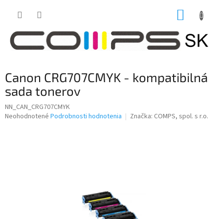
Prejsť
NÁKUP
na
obsah
KOŠÍK
Canon CRG707CMYK - kompatibilná
sada tonerov
NN_CAN_CRG707CMYK
Priemerné
Neohodnotené
Podrobnosti hodnotenia
Značka:
COMPS, spol. s r.o.
hodnotenie
produktu
je
0,0
z
5
hviezdičiek.