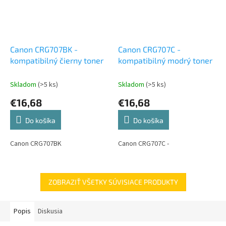
Canon CRG707BK -
Canon CRG707C -
kompatibilný čierny toner
kompatibilný modrý toner
Skladom
(>5 ks)
Skladom
(>5 ks)
€16,68
€16,68
Do košíka
Do košíka
Canon CRG707BK
Canon CRG707C -
ZOBRAZIŤ VŠETKY SÚVISIACE PRODUKTY
Popis
Diskusia