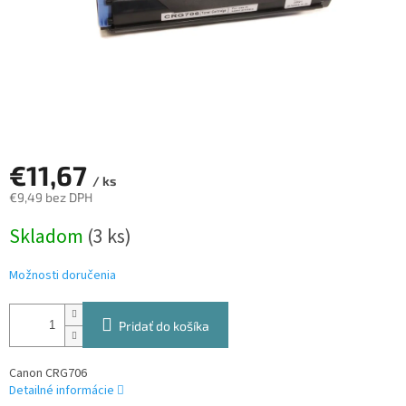
€11,67
/ ks
€9,49 bez DPH
Jednotková
Skladom
(3 ks)
cena:
Možnosti doručenia
Pridať do košíka
Canon CRG706
Detailné informácie