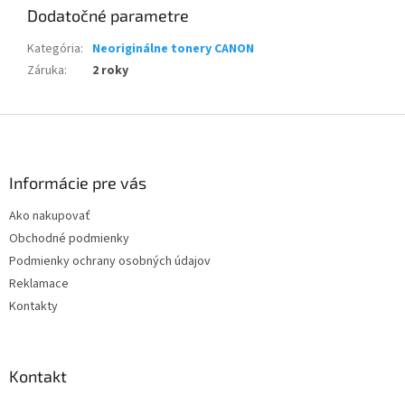
Dodatočné parametre
Kategória
:
Neoriginálne tonery CANON
Záruka
:
2 roky
Z
á
p
ä
Informácie pre vás
t
Ako nakupovať
i
Obchodné podmienky
e
Podmienky ochrany osobných údajov
Reklamace
Kontakty
Kontakt