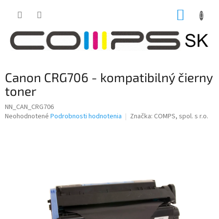
Prejsť
NÁKUP
na
obsah
KOŠÍK
Canon CRG706 - kompatibilný čierny
toner
NN_CAN_CRG706
Priemerné
Neohodnotené
Podrobnosti hodnotenia
Značka:
COMPS, spol. s r.o.
hodnotenie
produktu
je
0,0
z
5
hviezdičiek.