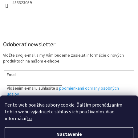
483323039
Odoberať newsletter
Vložte svoj e-mail a my Vám budeme zasielať informácie o nových
produktoch na našom e-shope.
Email
Vložením e-mailu súhlasíte s
podmienkami ochrany osobných
údajov
Tento web používa súbory cookie. Ďalším prechádzaním
PRIHLÁSIŤ SA
tohto webu vyjadrujete súhlas s ich používaním. Viac
informácií
tu
.
Nastavenie
Vytvoril Shoptet