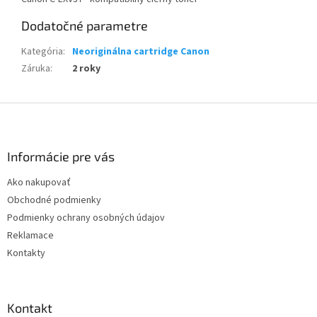
Dodatočné parametre
Kategória
:
Neoriginálna cartridge Canon
Záruka
:
2 roky
Z
á
p
ä
Informácie pre vás
t
Ako nakupovať
i
Obchodné podmienky
e
Podmienky ochrany osobných údajov
Reklamace
Kontakty
Kontakt