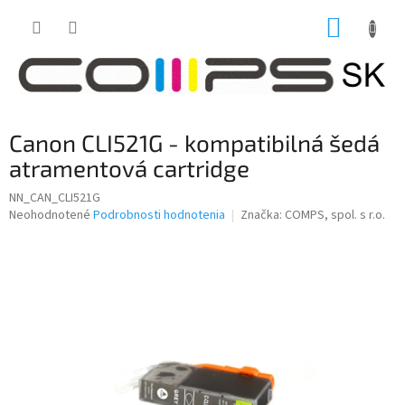
Prejsť
NÁKUP
na
obsah
KOŠÍK
Canon CLI521G - kompatibilná šedá
atramentová cartridge
NN_CAN_CLI521G
Priemerné
Neohodnotené
Podrobnosti hodnotenia
Značka:
COMPS, spol. s r.o.
hodnotenie
produktu
je
0,0
z
5
hviezdičiek.