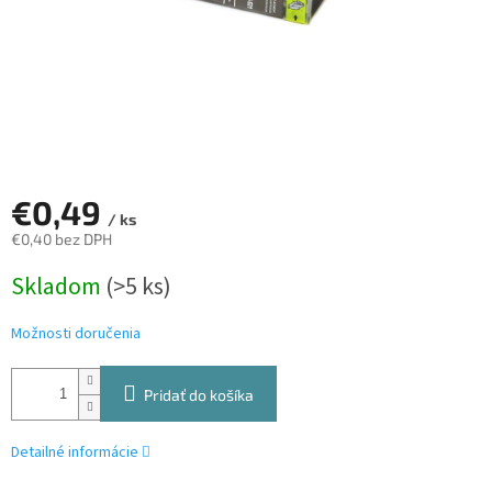
€0,49
/ ks
€0,40 bez DPH
Jednotková
Skladom
(>5 ks)
cena:
Možnosti doručenia
Pridať do košíka
Detailné informácie