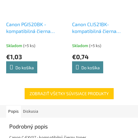
Canon PGI520BK -
Canon CLI521BK-
kompatibilná čierna
kompatibilná čierna
atramentová cartridge
atramentová cartridge
Skladom
(>5 ks)
Skladom
(>5 ks)
€1,03
€0,74
Do košíka
Do košíka
ZOBRAZIŤ VŠETKY SÚVISIACE PRODUKTY
Popis
Diskusia
Podrobný popis
Canon C-EXV37 - kompatibilný čierny toner