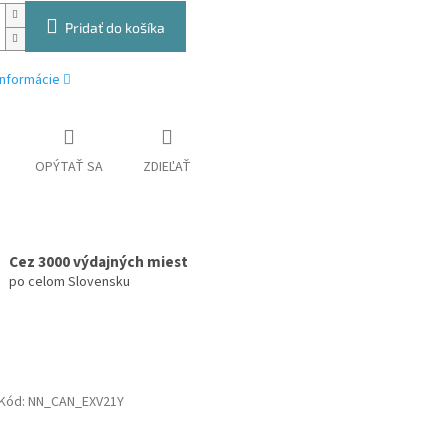
Pridať do košíka
informácie
OPÝTAŤ SA
ZDIEĽAŤ
Cez 3000 výdajných miest
po celom Slovensku
Kód:
NN_CAN_EXV21Y