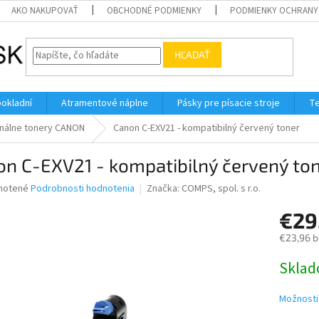
AKO NAKUPOVAŤ
OBCHODNÉ PODMIENKY
PODMIENKY OCHRANY
HĽADAŤ
pokladní
Atramentové náplne
Pásky pre písacie stroje
Te
inálne tonery CANON
Canon C-EXV21 - kompatibilný červený toner
n C-EXV21 - kompatibilný červený to
né
notené
Podrobnosti hodnotenia
Značka:
COMPS, spol. s r.o.
nie
€29
u
€23,96 
Jednotk
Skla
cena:
iek.
Možnosti