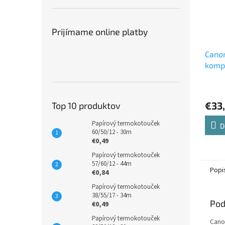
Prijímame online platby
Canon
kompa
€33
Top 10 produktov
Papírový termokotouček
D
60/50/12 - 30m
€0,49
Papírový termokotouček
57/60/12 - 44m
Popi
€0,84
Papírový termokotouček
38/55/17 - 34m
Pod
€0,49
Papírový termokotouček
Cano