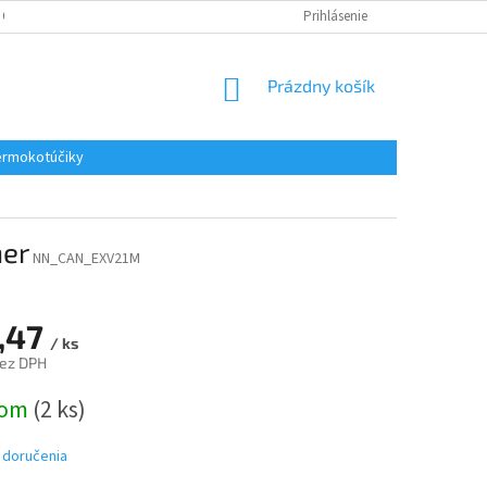
 OSOBNÝCH ÚDAJOV
REKLAMACE
KONTAKTY
Prihlásenie
NÁKUPNÝ
Prázdny košík
KOŠÍK
rmokotúčiky
ner
NN_CAN_EXV21M
,47
/ ks
bez DPH
ová
dom
(2 ks)
 doručenia