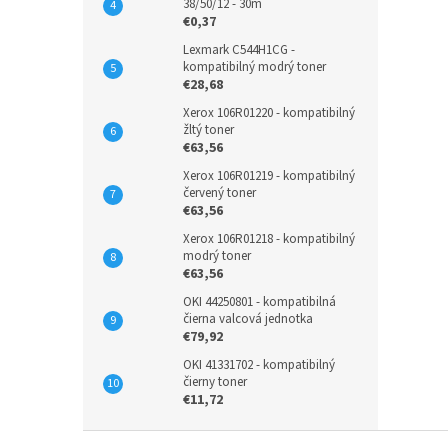
38/50/12 - 30m
€0,37
Lexmark C544H1CG -
kompatibilný modrý toner
€28,68
Xerox 106R01220 - kompatibilný
žltý toner
€63,56
Xerox 106R01219 - kompatibilný
červený toner
€63,56
Xerox 106R01218 - kompatibilný
modrý toner
€63,56
OKI 44250801 - kompatibilná
čierna valcová jednotka
€79,92
OKI 41331702 - kompatibilný
čierny toner
€11,72
Z