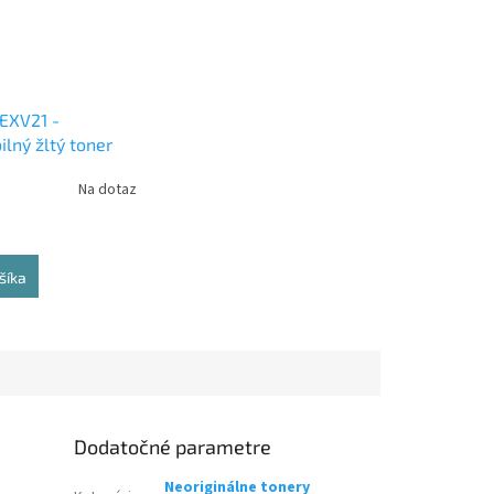
EXV21 -
lný žltý toner
Na dotaz
šíka
Dodatočné parametre
Neoriginálne tonery