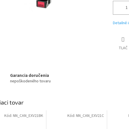
Detailné 
TLAČ
Garancia doručenia
nepoškodeného tovaru
iaci tovar
Kód:
NN_CAN_EXV21BK
Kód:
NN_CAN_EXV21C