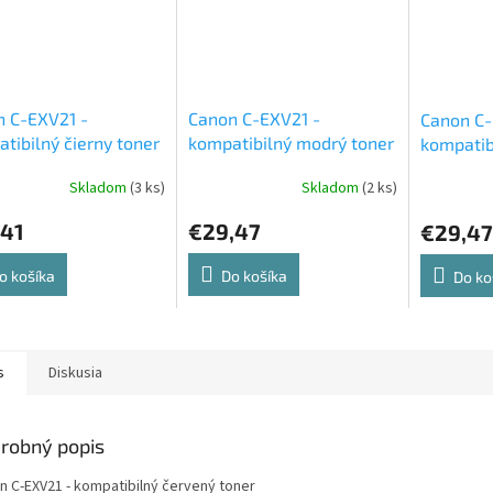
 C-EXV21 -
Canon C-EXV21 -
Canon C-
tibilný čierny toner
kompatibilný modrý toner
kompatibi
Skladom
(3 ks)
Skladom
(2 ks)
,41
€29,47
€29,47
o košíka
Do košíka
Do ko
s
Diskusia
robný popis
n C-EXV21 - kompatibilný červený toner