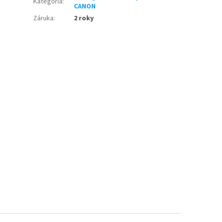
Kategória
:
CANON
Záruka
:
2 roky