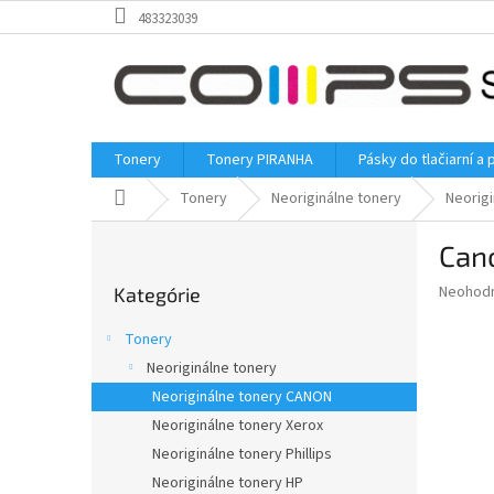
Prejsť
483323039
na
obsah
Tonery
Tonery PIRANHA
Pásky do tlačiarní a 
Domov
Tonery
Neoriginálne tonery
Neorig
B
Cano
o
Preskočiť
č
Priemer
Neohod
Kategórie
kategórie
n
hodnote
ý
produkt
Tonery
p
je
Neoriginálne tonery
0,0
a
z
Neoriginálne tonery CANON
n
5
e
Neoriginálne tonery Xerox
hviezdič
l
Neoriginálne tonery Phillips
Neoriginálne tonery HP