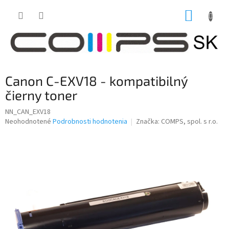
Prejsť
NÁKUP
na
obsah
KOŠÍK
Canon C-EXV18 - kompatibilný
čierny toner
NN_CAN_EXV18
Priemerné
Neohodnotené
Podrobnosti hodnotenia
Značka:
COMPS, spol. s r.o.
hodnotenie
produktu
je
0,0
z
5
hviezdičiek.