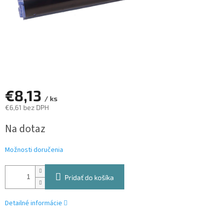
€8,13
/ ks
€6,61 bez DPH
Jednotková
Na dotaz
cena:
Možnosti doručenia
Pridať do košíka
Detailné informácie