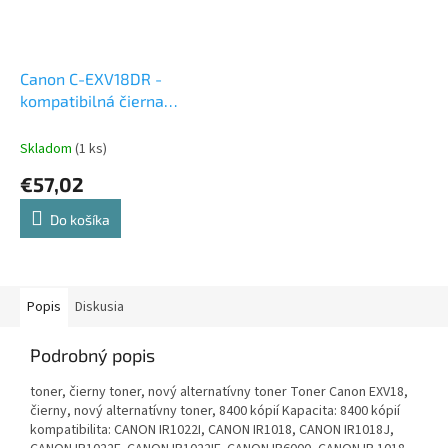
Canon C-EXV18DR -
kompatibilná čierna
valcová jednotka
Skladom
(1 ks)
€57,02
Do košíka
Popis
Diskusia
Podrobný popis
toner, čierny toner, nový alternatívny toner Toner Canon EXV18,
čierny, nový alternatívny toner, 8400 kópií Kapacita: 8400 kópií
kompatibilita: CANON IR1022I, CANON IR1018, CANON IR1018J,