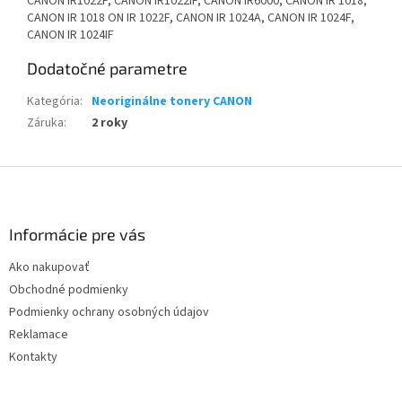
CANON IR1022F, CANON IR1022IF, CANON IR6000, CANON IR 1018,
CANON IR 1018 ON IR 1022F, CANON IR 1024A, CANON IR 1024F,
CANON IR 1024IF
Dodatočné parametre
Kategória
:
Neoriginálne tonery CANON
Záruka
:
2 roky
Z
á
p
ä
Informácie pre vás
t
Ako nakupovať
i
Obchodné podmienky
e
Podmienky ochrany osobných údajov
Reklamace
Kontakty