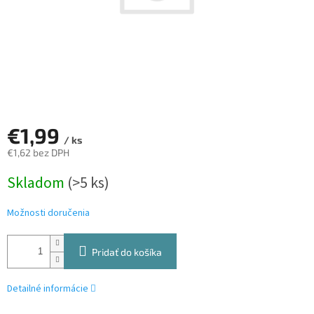
€1,99
/ ks
€1,62 bez DPH
Jednotková
Skladom
(>5 ks)
cena:
Možnosti doručenia
Pridať do košíka
Detailné informácie