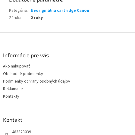
Kategória
:
Neoriginálna cartridge Canon
Záruka
:
2 roky
Z
á
p
ä
Informácie pre vás
t
Ako nakupovať
i
Obchodné podmienky
e
Podmienky ochrany osobných údajov
Reklamace
Kontakty
Kontakt
483323039