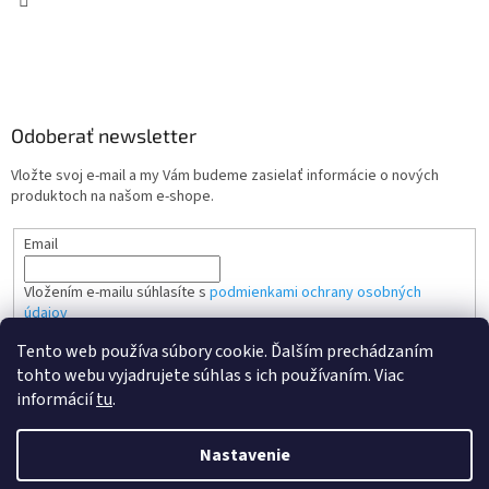
Odoberať newsletter
Vložte svoj e-mail a my Vám budeme zasielať informácie o nových
produktoch na našom e-shope.
Email
Vložením e-mailu súhlasíte s
podmienkami ochrany osobných
údajov
Tento web používa súbory cookie. Ďalším prechádzaním
PRIHLÁSIŤ SA
tohto webu vyjadrujete súhlas s ich používaním. Viac
informácií
tu
.
Nastavenie
Vytvoril Shoptet