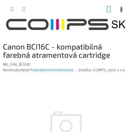
Prejsť
NÁKUP
na
obsah
KOŠÍK
Canon BCI16C - kompatibilná
farebná atramentová cartridge
NN_CAN_BCI16C
Priemerné
Neohodnotené
Podrobnosti hodnotenia
Značka:
COMPS, spol. s r.o.
hodnotenie
produktu
je
0,0
z
5
hviezdičiek.