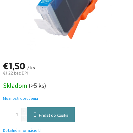
€1,50
/ ks
€1,22 bez DPH
Jednotková
Skladom
(>5 ks)
cena:
Možnosti doručenia
Pridať do košíka
Detailné informácie