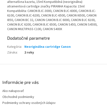
alternatívna kazeta, 15ml Kompatibilná (neoriginálna)
atramentová cartridge značky PIRANHA Kapacita: 15ml
Kompatibilita: CANON BJC-3000, CANON BJC-6000, CANON BJC-
6100, CANON BJC-6200, CANON BJC-6500, CANON I6500, CANON
I850, CANON BC 32, CANON CANON BJC 6000, CANON BJC 6100,
CANON BJC 6200, CANON BJC 6500, CANON S450, CANON S4500,
CANON MULTIPASS C100, CANON S400X
Dodatočné parametre
Kategória
:
Neoriginálna cartridge Canon
Záruka
:
2 roky
Z
á
p
ä
Informácie pre vás
t
Ako nakupovať
i
Obchodné podmienky
e
Podmienky ochrany osobných údajov