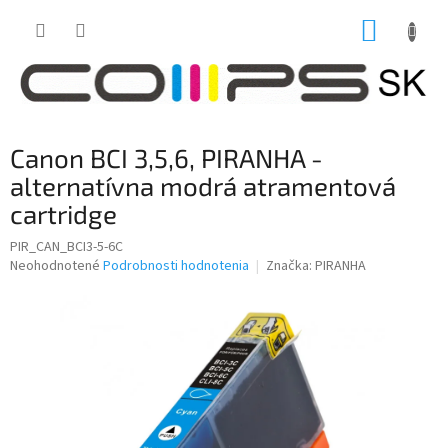
Prejsť
NÁKUP
na
obsah
KOŠÍK
Canon BCI 3,5,6, PIRANHA -
alternatívna modrá atramentová
cartridge
PIR_CAN_BCI3-5-6C
Priemerné
Neohodnotené
Podrobnosti hodnotenia
Značka:
PIRANHA
hodnotenie
produktu
je
0,0
z
5
hviezdičiek.