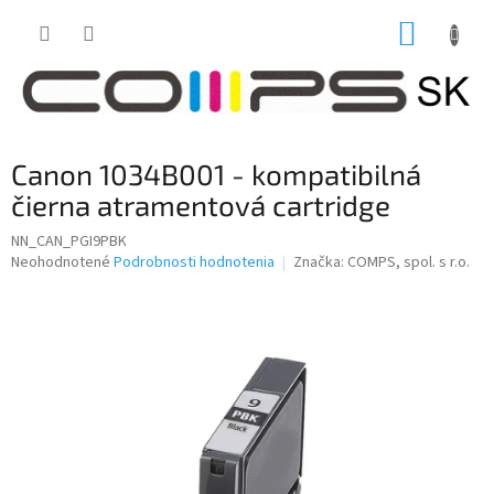
Prejsť
NÁKUP
na
obsah
KOŠÍK
Canon 1034B001 - kompatibilná
čierna atramentová cartridge
NN_CAN_PGI9PBK
Priemerné
Neohodnotené
Podrobnosti hodnotenia
Značka:
COMPS, spol. s r.o.
hodnotenie
produktu
je
0,0
z
5
hviezdičiek.