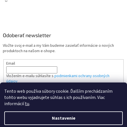
Odoberať newsletter
Vložte svoj e-mail a my Vám budeme zasielať informácie o nových
produktoch na našom e-shope.
Email
Vložením e-mailu súhlasíte s
podmienkami ochrany osobných
údajov
Tento web používa súbory cookie. Ďalším prechádzaním
PRIHLÁSIŤ SA
tohto webu vyjadrujete súhlas s ich používaním. Viac
informácií
tu
.
Nastavenie
Vytvoril Shoptet