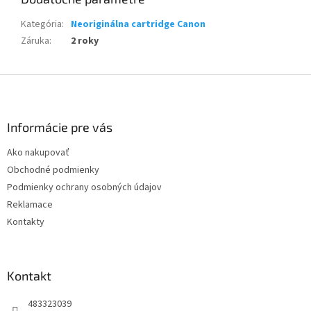
Kategória
:
Neoriginálna cartridge Canon
Záruka
:
2 roky
Z
á
p
ä
Informácie pre vás
t
Ako nakupovať
i
Obchodné podmienky
e
Podmienky ochrany osobných údajov
Reklamace
Kontakty
Kontakt
483323039