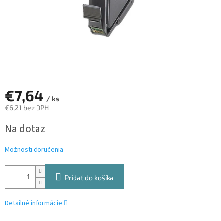
€7,64
/ ks
€6,21 bez DPH
Jednotková
Na dotaz
cena:
Možnosti doručenia
Pridať do košíka
Detailné informácie