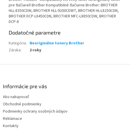
pre tlačiareň Brother Kompatibilné tlačiarne Brother: BROTHER
HLL-8350CDW, BROTHER HLL-9200CDWT, BROTHER HL-L8250CDN,
BROTHER DCP-L8450CDN, BROTHER MFC-L8850CDW, BROTHER
DCP-8
Dodatočné parametre
Kategória
:
Neoriginálne tonery Brother
Záruka
:
2 roky
Z
á
p
ä
Informácie pre vás
t
Ako nakupovať
i
Obchodné podmienky
e
Podmienky ochrany osobných údajov
Reklamace
Kontakty