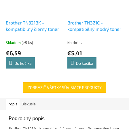
Brother TN321BK -
Brother TN321C -
kompatibilný čierny toner
kompatibilný modrý toner
Skladom
(>5 ks)
Na dotaz
€6,59
€5,41
Do košíka
Do košíka
ZOBRAZIŤ VŠETKY SÚVISIACE PRODUKTY
Popis
Diskusia
Podrobný popis
Brother TN321M - kompatibilný červený toner Neoriginálny toner