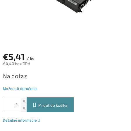
€5,41
/ ks
€4,40 bez DPH
Jednotková
Na dotaz
cena:
Možnosti doručenia
Pridať do košíka
Detailné informácie