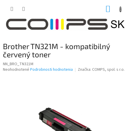
Prejsť
NÁKUP
na
obsah
KOŠÍK
Brother TN321M - kompatibilný
červený toner
NN_BRO_TN321M
Priemerné
Neohodnotené
Podrobnosti hodnotenia
Značka:
COMPS, spol. s r.o.
hodnotenie
produktu
je
0,0
z
5
hviezdičiek.