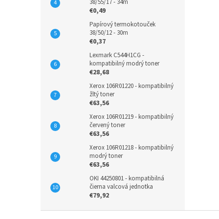
38/55/17 - 34m
€0,49
Papírový termokotouček
38/50/12 - 30m
€0,37
Lexmark C544H1CG -
kompatibilný modrý toner
€28,68
Xerox 106R01220 - kompatibilný
žltý toner
€63,56
Xerox 106R01219 - kompatibilný
červený toner
€63,56
Xerox 106R01218 - kompatibilný
modrý toner
€63,56
OKI 44250801 - kompatibilná
čierna valcová jednotka
€79,92
Z