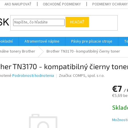
AKO NAKUPOVAŤ
OBCHODNÉ PODMIENKY
PODMIENKY OCHRANY
HĽADAŤ
pokladní
Atramentové náplne
Pásky pre písacie stroje
Te
nálne tonery Brother
Brother TN3170 - kompatibilný čierny toner
her TN3170 - kompatibilný čierny tone
né
notené
Podrobnosti hodnotenia
Značka:
COMPS, spol. s r.o.
nie
€7
u
/ 
€5,69 be
Jednotk
Skla
cena:
iek.
Možnosti