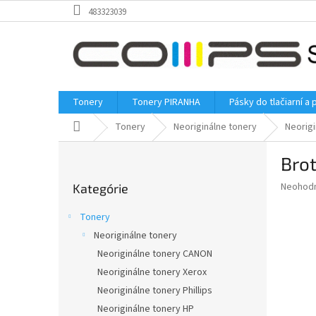
Prejsť
483323039
na
obsah
Tonery
Tonery PIRANHA
Pásky do tlačiarní a 
Domov
Tonery
Neoriginálne tonery
Neorigi
B
Brot
o
Preskočiť
č
Priemer
Neohod
Kategórie
kategórie
n
hodnote
ý
produkt
Tonery
p
je
Neoriginálne tonery
0,0
a
z
Neoriginálne tonery CANON
n
5
e
Neoriginálne tonery Xerox
hviezdič
l
Neoriginálne tonery Phillips
Neoriginálne tonery HP