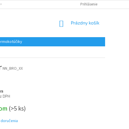
 OSOBNÝCH ÚDAJOV
REKLAMACE
KONTAKTY
Prihlásenie
NÁKUPNÝ
Prázdny košík
KOŠÍK
rmokotúčiky
r
NN_BRO_XX
ks
z DPH
ová
dom
(>5 ks)
 doručenia