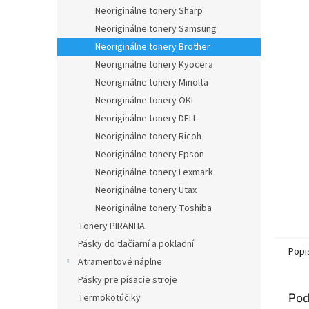
Neoriginálne tonery Sharp
Neoriginálne tonery Samsung
Neoriginálne tonery Brother
Neoriginálne tonery Kyocera
Neoriginálne tonery Minolta
Neoriginálne tonery OKI
Neoriginálne tonery DELL
Neoriginálne tonery Ricoh
Neoriginálne tonery Epson
Neoriginálne tonery Lexmark
Neoriginálne tonery Utax
Neoriginálne tonery Toshiba
Tonery PIRANHA
Pásky do tlačiarní a pokladní
Popi
Atramentové náplne
Pásky pre písacie stroje
Pod
Termokotúčiky