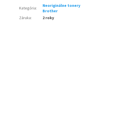
Neoriginálne tonery
Kategória
:
Brother
Záruka
:
2 roky