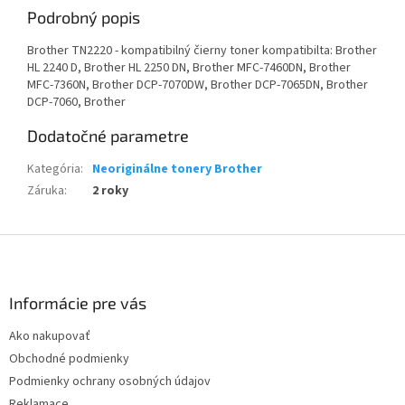
Podrobný popis
Brother TN2220 - kompatibilný čierny toner kompatibilta: Brother
HL 2240 D, Brother HL 2250 DN, Brother MFC-7460DN, Brother
MFC-7360N, Brother DCP-7070DW, Brother DCP-7065DN, Brother
DCP-7060, Brother
Dodatočné parametre
Kategória
:
Neoriginálne tonery Brother
Záruka
:
2 roky
Z
á
p
ä
Informácie pre vás
t
Ako nakupovať
i
Obchodné podmienky
e
Podmienky ochrany osobných údajov
Reklamace