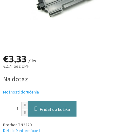
€3,33
/ ks
€2,71 bez DPH
Jednotková
Na dotaz
cena:
Možnosti doručenia
Pridať do košíka
Brother TN2220
Detailné informácie