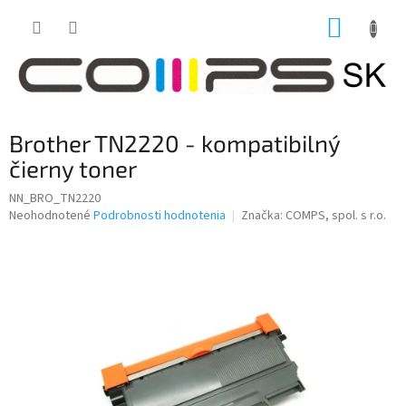
Prejsť
NÁKUP
na
obsah
KOŠÍK
Brother TN2220 - kompatibilný
čierny toner
NN_BRO_TN2220
Priemerné
Neohodnotené
Podrobnosti hodnotenia
Značka:
COMPS, spol. s r.o.
hodnotenie
produktu
je
0,0
z
5
hviezdičiek.