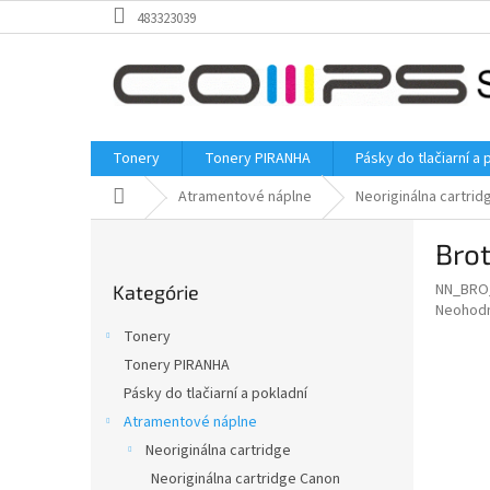
Prejsť
483323039
na
obsah
Tonery
Tonery PIRANHA
Pásky do tlačiarní a 
Domov
Atramentové náplne
Neoriginálna cartrid
B
Bro
o
Preskočiť
č
NN_BRO
Kategórie
kategórie
n
Priemer
Neohod
ý
hodnote
Tonery
p
produkt
Tonery PIRANHA
je
a
0,0
Pásky do tlačiarní a pokladní
n
z
e
Atramentové náplne
5
l
Neoriginálna cartridge
hviezdič
Neoriginálna cartridge Canon