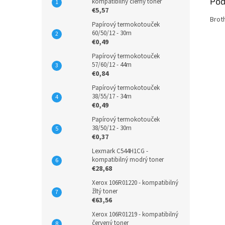
Pod
kompatibilný čierny toner
€5,57
Brot
Papírový termokotouček
60/50/12 - 30m
€0,49
Papírový termokotouček
57/60/12 - 44m
€0,84
Papírový termokotouček
38/55/17 - 34m
€0,49
Papírový termokotouček
38/50/12 - 30m
€0,37
Lexmark C544H1CG -
kompatibilný modrý toner
€28,68
Xerox 106R01220 - kompatibilný
žltý toner
€63,56
Xerox 106R01219 - kompatibilný
červený toner