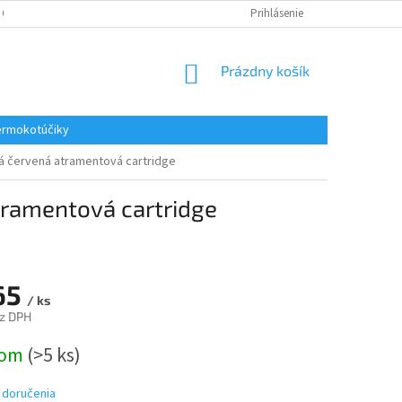
 OSOBNÝCH ÚDAJOV
REKLAMACE
KONTAKTY
Prihlásenie
NÁKUPNÝ
Prázdny košík
KOŠÍK
rmokotúčiky
ná červená atramentová cartridge
tramentová cartridge
65
/ ks
z DPH
ová
dom
(>5 ks)
 doručenia