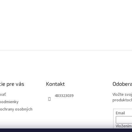
ie pre vás
Kontakt
Odobera
vať
Vložte svo
483323039
produktoch
podmienky
ochrany osobných
Email
Vložením 
údajov