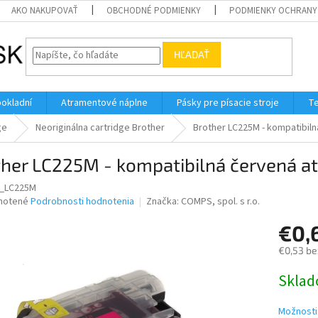
AKO NAKUPOVAŤ
OBCHODNÉ PODMIENKY
PODMIENKY OCHRANY
HĽADAŤ
pokladní
Atramentové náplne
Pásky pre písacie stroje
Te
ge
Neoriginálna cartridge Brother
Brother LC225M - kompatibil
ther LC225M - kompatibilná červená a
_LC225M
né
notené
Podrobnosti hodnotenia
Značka:
COMPS, spol. s r.o.
nie
€0,
u
€0,53 be
Jednotk
Skla
cena:
iek.
Možnosti