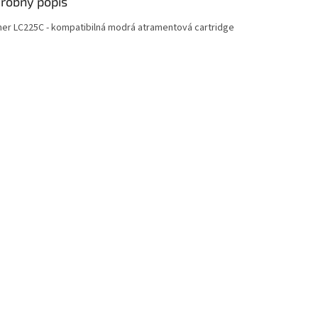
robný popis
her LC225C - kompatibilná modrá atramentová cartridge