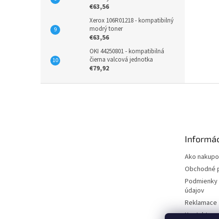
€63,56
Xerox 106R01218 - kompatibilný
modrý toner
€63,56
OKI 44250801 - kompatibilná
čierna valcová jednotka
€79,92
Z
á
p
ä
t
Informác
i
e
Ako nakupo
Obchodné 
Podmienky 
údajov
Reklamace
Kontakty