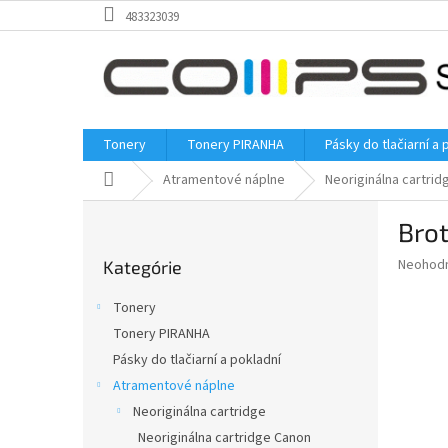
Prejsť
483323039
na
obsah
Tonery
Tonery PIRANHA
Pásky do tlačiarní a 
Domov
Atramentové náplne
Neoriginálna cartrid
B
Bro
o
Preskočiť
č
Priemer
Neohod
Kategórie
kategórie
n
hodnote
ý
produkt
Tonery
p
je
Tonery PIRANHA
0,0
a
z
Pásky do tlačiarní a pokladní
n
5
e
Atramentové náplne
hviezdič
l
Neoriginálna cartridge
Neoriginálna cartridge Canon