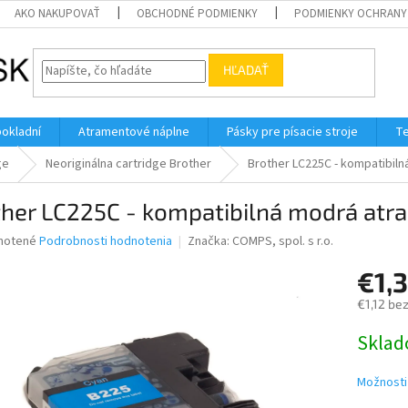
AKO NAKUPOVAŤ
OBCHODNÉ PODMIENKY
PODMIENKY OCHRANY
HĽADAŤ
pokladní
Atramentové náplne
Pásky pre písacie stroje
Te
ge
Neoriginálna cartridge Brother
Brother LC225C - kompatibil
ther LC225C - kompatibilná modrá atr
né
notené
Podrobnosti hodnotenia
Značka:
COMPS, spol. s r.o.
nie
€1,
u
€1,12 be
Jednotk
Skla
cena:
iek.
Možnosti