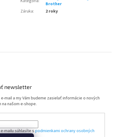
Kategória
:
Brother
Záruka
:
2 roky
ť newsletter
j e-mail a my Vám budeme zasielať informácie o nových
 na našom e-shope.
e-mailu súhlasíte s
podmienkami ochrany osobných