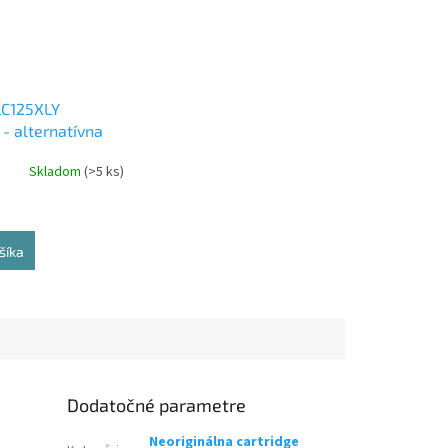
LC125XLY
- alternatívna
amentová
Skladom
(>5 ks)
šíka
Dodatočné parametre
Neoriginálna cartridge