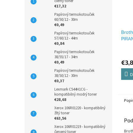
čierny toner
€17,32
Papírový termokotouček
60/50/12 - 30m
€0,49
Broth
Papírový termokotouček
57/60/12 - 44m
PIRAN
€0,84
čiern
cartr
Papírový termokotouček
38/55/17 - 34m
€3,
€0,49
Papírový termokotouček
D
38/50/12 - 30m
€0,37
Lexmark C544H1CG -
kompatibilný modrý toner
€28,68
Popi
Xerox 106R01220 - kompatibilný
žltý toner
€63,56
Pod
Xerox 106R01219 - kompatibilný
Brot
červený toner