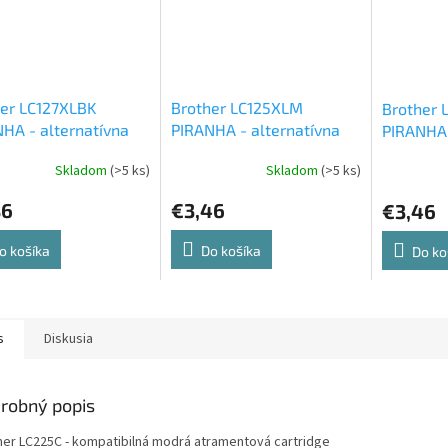
er LC127XLBK
Brother LC125XLM
Brother 
HA - alternatívna
PIRANHA - alternatívna
PIRANHA 
a atramentová
červená atramentová
žltá atr
Skladom
(>5 ks)
Skladom
(>5 ks)
idge
cartridge
cartridge
86
€3,46
€3,46
o košíka
Do košíka
Do ko
s
Diskusia
robný popis
her LC225C - kompatibilná modrá atramentová cartridge