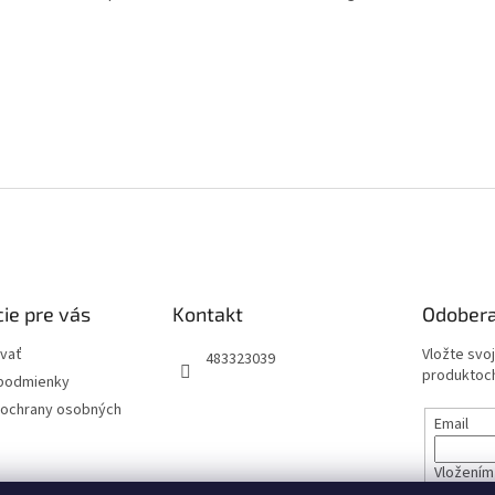
ie pre vás
Kontakt
Odobera
vať
Vložte svo
483323039
produktoch
podmienky
ochrany osobných
Email
Vložením 
údajov