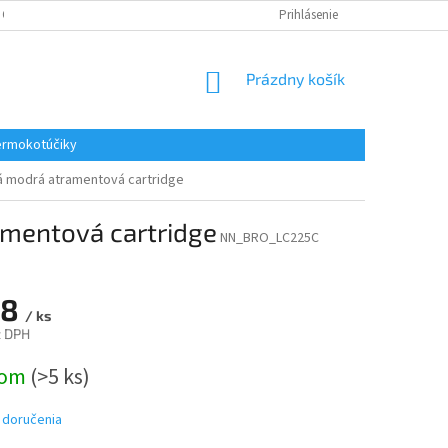
 OSOBNÝCH ÚDAJOV
REKLAMACE
KONTAKTY
Prihlásenie
NÁKUPNÝ
Prázdny košík
KOŠÍK
rmokotúčiky
ná modrá atramentová cartridge
amentová cartridge
NN_BRO_LC225C
38
/ ks
z DPH
ová
dom
(>5 ks)
 doručenia