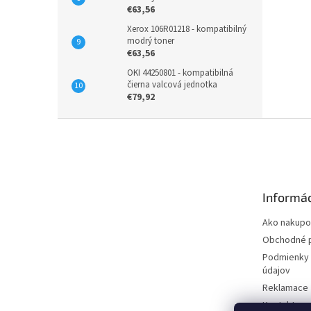
€63,56
Xerox 106R01218 - kompatibilný
modrý toner
€63,56
OKI 44250801 - kompatibilná
čierna valcová jednotka
€79,92
Z
á
p
ä
t
Informác
i
e
Ako nakupo
Obchodné 
Podmienky 
údajov
Reklamace
Kontakty