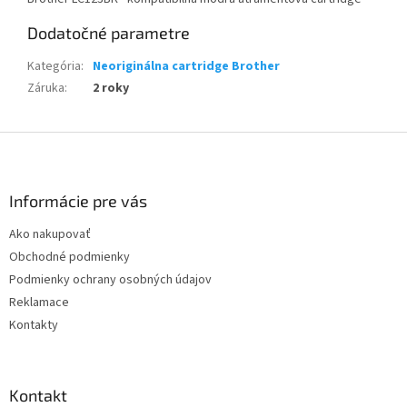
Dodatočné parametre
Kategória
:
Neoriginálna cartridge Brother
Záruka
:
2 roky
Z
á
p
ä
Informácie pre vás
t
Ako nakupovať
i
Obchodné podmienky
e
Podmienky ochrany osobných údajov
Reklamace
Kontakty
Kontakt