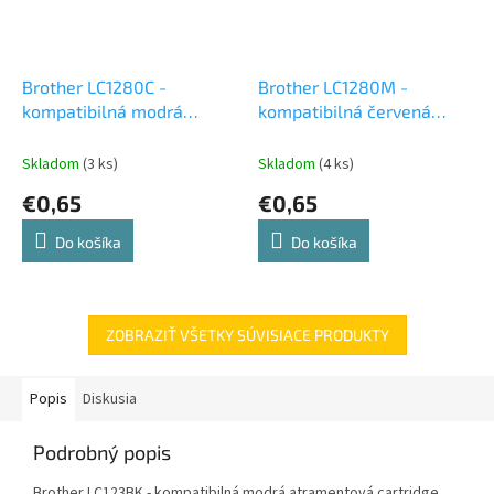
Brother LC1280C -
Brother LC1280M -
kompatibilná modrá
kompatibilná červená
atramentová cartridge
atramentová cartridge
Skladom
(3 ks)
Skladom
(4 ks)
€0,65
€0,65
Do košíka
Do košíka
ZOBRAZIŤ VŠETKY SÚVISIACE PRODUKTY
Popis
Diskusia
Podrobný popis
Brother LC123BK - kompatibilná modrá atramentová cartridge