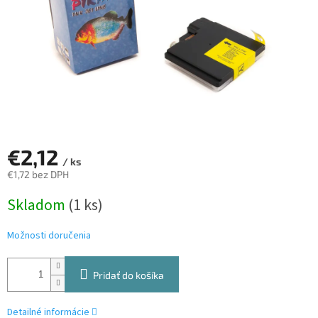
€2,12
/ ks
€1,72 bez DPH
Jednotková
Skladom
(1 ks)
cena:
Možnosti doručenia
Pridať do košíka
Detailné informácie