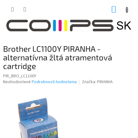
Prejsť
NÁKUP
na
obsah
KOŠÍK
Brother LC1100Y PIRANHA -
alternatívna žltá atramentová
cartridge
PIR_BRO_LC1100Y
Priemerné
Neohodnotené
Podrobnosti hodnotenia
Značka:
PIRANHA
hodnotenie
produktu
je
0,0
z
5
hviezdičiek.