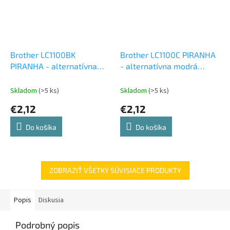
Brother LC1100BK
Brother LC1100C PIRANHA
PIRANHA - alternatívna
- alternatívna modrá
čierna atramentová
atramentová cartridge
cartridge
Skladom
(>5 ks)
Skladom
(>5 ks)
€2,12
€2,12
Do košíka
Do košíka
ZOBRAZIŤ VŠETKY SÚVISIACE PRODUKTY
Popis
Diskusia
Podrobný popis