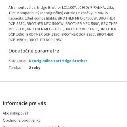
Atramentová cartridge Brother LC1100Y, LC980Y PIRANHA, žltá,
13ml Kompatibilný (neoriginálny) cartridge značky PIRANHA
Kapacita: 13ml Kompatibilita: BROTHER MFC-6490CW, BROTHER
DCP-385C, BROTHER MFC-599CW, BROTHER MFC-599C, BROTHER
MFC-599C, BROTHER MFC-5490C, BROTHER DCP 145C, BROTHER
DCP 165C, BROTHER DCP 185C, BROTHER DCP 395C, BROTHER
DCP 395CN, BROTHER DCP-195C
Dodatočné parametre
Kategória
:
Neoriginálna cartridge Brother
Záruka
:
2 roky
Z
á
p
ä
Informácie pre vás
t
Ako nakupovať
i
Obchodné podmienky
e