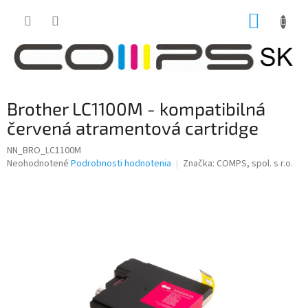
Prejsť
NÁKUP
na
obsah
KOŠÍK
Brother LC1100M - kompatibilná
červená atramentová cartridge
NN_BRO_LC1100M
Priemerné
Neohodnotené
Podrobnosti hodnotenia
Značka:
COMPS, spol. s r.o.
hodnotenie
produktu
je
0,0
z
5
hviezdičiek.