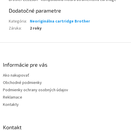
Dodatočné parametre
Kategória
:
Neoriginálna cartridge Brother
Záruka
:
2 roky
Z
á
p
ä
Informácie pre vás
t
Ako nakupovať
i
Obchodné podmienky
e
Podmienky ochrany osobných údajov
Reklamace
Kontakty
Kontakt