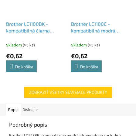
Brother LC1100BK -
Brother LC1100C -
kompatibilná čierna
kompatibilná modrá
atramentová cartridge
atramentová cartridge
Skladom
(>5 ks)
Skladom
(>5 ks)
€0,62
€0,62
Do košíka
Do košíka
ZOBRAZIŤ VŠETKY SÚVISIACE PRODUKTY
Popis
Diskusia
Podrobný popis
Brother LC123BK - kompatibilná modrá atramentová cartridge