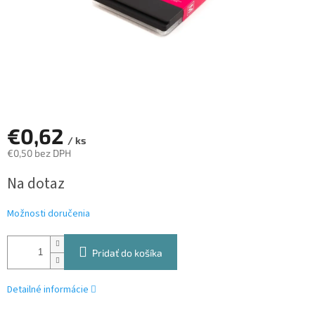
€0,62
/ ks
€0,50 bez DPH
Jednotková
Na dotaz
cena:
Možnosti doručenia
Pridať do košíka
Detailné informácie