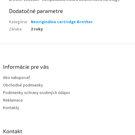
Dodatočné parametre
Kategória
:
Neoriginálna cartridge Brother
Záruka
:
2 roky
Z
á
p
ä
Informácie pre vás
t
Ako nakupovať
i
Obchodné podmienky
e
Podmienky ochrany osobných údajov
Reklamace
Kontakty
Kontakt