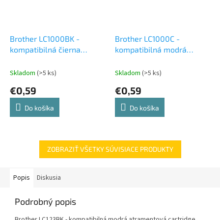
Brother LC1000BK -
Brother LC1000C -
kompatibilná čierna
kompatibilná modrá
atramentová cartridge
atramentová cartridge
Skladom
(>5 ks)
Skladom
(>5 ks)
€0,59
€0,59
Do košíka
Do košíka
ZOBRAZIŤ VŠETKY SÚVISIACE PRODUKTY
Popis
Diskusia
Podrobný popis
Brother LC123BK - kompatibilná modrá atramentová cartridge