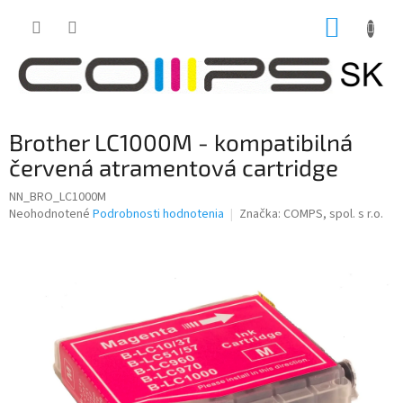
Prejsť
NÁKUP
na
obsah
KOŠÍK
Brother LC1000M - kompatibilná
červená atramentová cartridge
NN_BRO_LC1000M
Priemerné
Neohodnotené
Podrobnosti hodnotenia
Značka:
COMPS, spol. s r.o.
hodnotenie
produktu
je
0,0
z
5
hviezdičiek.