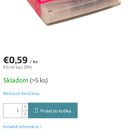
€0,59
/ ks
€0,48 bez DPH
Jednotková
Skladom
(>5 ks)
cena:
Možnosti doručenia
Pridať do košíka
Detailné informácie