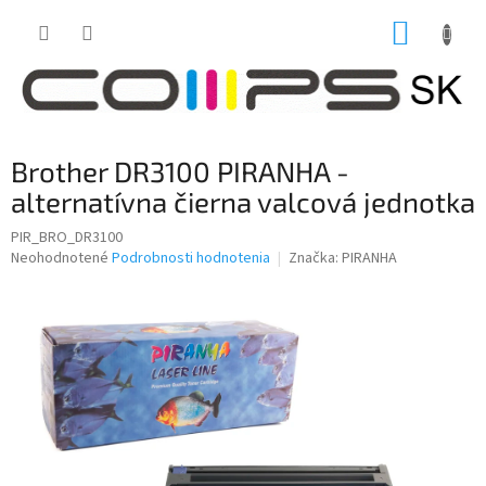
Prejsť
NÁKUP
na
obsah
KOŠÍK
Brother DR3100 PIRANHA -
alternatívna čierna valcová jednotka
PIR_BRO_DR3100
Priemerné
Neohodnotené
Podrobnosti hodnotenia
Značka:
PIRANHA
hodnotenie
produktu
je
0,0
z
5
hviezdičiek.