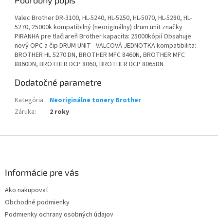
Podrobný popis
Valec Brother DR-3100, HL-5240, HL-5250, HL-5070, HL-5280, HL-
5270, 25000k kompatibilný (neoriginálny) drum unit značky
PIRANHA pre tlačiareň Brother kapacita: 25000kópií Obsahuje
nový OPC a čip DRUM UNIT - VALCOVÁ JEDNOTKA kompatibilita:
BROTHER HL 5270 DN, BROTHER MFC 8460N, BROTHER MFC
8860DN, BROTHER DCP 8060, BROTHER DCP 8065DN
Dodatočné parametre
Kategória
:
Neoriginálne tonery Brother
Záruka
:
2 roky
Z
á
p
ä
Informácie pre vás
t
Ako nakupovať
i
Obchodné podmienky
e
Podmienky ochrany osobných údajov