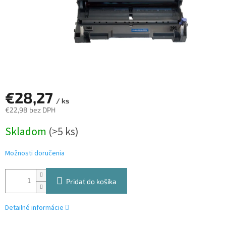
€28,27
/ ks
€22,98 bez DPH
Jednotková
Skladom
(>5 ks)
cena:
Možnosti doručenia
Pridať do košíka
Detailné informácie