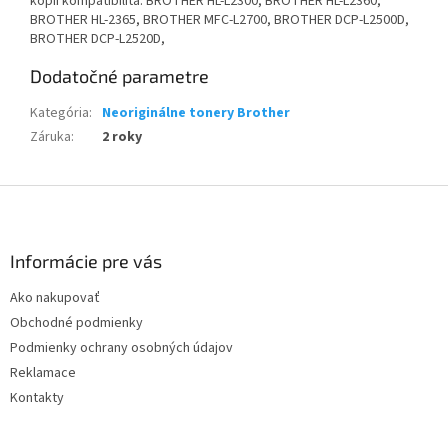
kópií kompatibilita: BROTHER HL-L2300, BROTHER HL-L2360,
BROTHER HL-2365, BROTHER MFC-L2700, BROTHER DCP-L2500D,
BROTHER DCP-L2520D,
Dodatočné parametre
Kategória
:
Neoriginálne tonery Brother
Záruka
:
2 roky
Z
á
p
ä
Informácie pre vás
t
Ako nakupovať
i
Obchodné podmienky
e
Podmienky ochrany osobných údajov
Reklamace
Kontakty