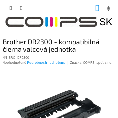
Prejsť
NÁKUP
na
obsah
KOŠÍK
Brother DR2300 - kompatibilná
čierna valcová jednotka
NN_BRO_DR2300
Priemerné
Neohodnotené
Podrobnosti hodnotenia
Značka:
COMPS, spol. s r.o.
hodnotenie
produktu
je
0,0
z
5
hviezdičiek.