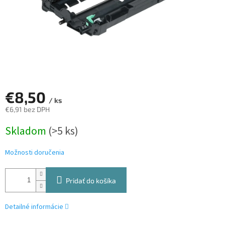
€8,50
/ ks
€6,91 bez DPH
Jednotková
Skladom
(>5 ks)
cena:
Možnosti doručenia
Pridať do košíka
Detailné informácie